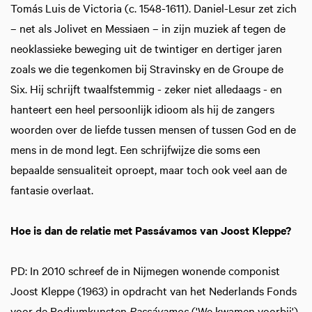
Tomás Luis de Victoria (c. 1548-1611). Daniel-Lesur zet zich
– net als Jolivet en Messiaen – in zijn muziek af tegen de
neoklassieke beweging uit de twintiger en dertiger jaren
zoals we die tegenkomen bij Stravinsky en de Groupe de
Six. Hij schrijft twaalfstemmig - zeker niet alledaags - en
hanteert een heel persoonlijk idioom als hij de zangers
woorden over de liefde tussen mensen of tussen God en de
mens in de mond legt. Een schrijfwijze die soms een
bepaalde sensualiteit oproept, maar toch ook veel aan de
fantasie overlaat.
Hoe is dan de relatie met Passávamos van Joost Kleppe?
PD: In 2010 schreef de in Nijmegen wonende componist
Joost Kleppe (1963) in opdracht van het Nederlands Fonds
voor de Podiumkunsten
Passávamos
('We kwamen voorbij'),