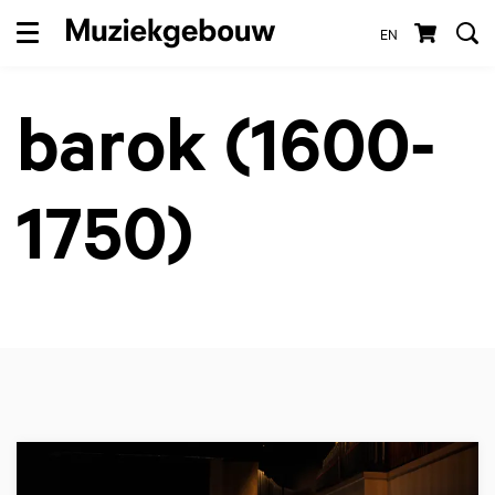
EN
Menu
barok (1600-
1750)