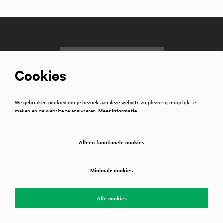
Cookies
We gebruiken cookies om je bezoek aan deze website zo plezierig mogelijk te
maken en de website te analyseren.
Meer informatie…
Kassa
Alleen functionele cookies
T
020 788 2000
openingstijden
Minimale cookies
Bezoekadres
Piet Heinkade 1
Alle cookies
1019 BR Amsterdam
routebeschrijving