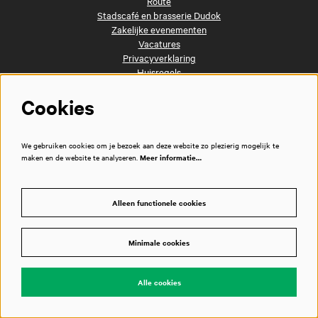
Route
Stadscafé en brasserie Dudok
Zakelijke evenementen
Vacatures
Privacyverklaring
Huisregels
Techniek
/
Technical information
Cookies
Pers
Contact
Disclaimer
We gebruiken cookies om je bezoek aan deze website zo plezierig mogelijk te
maken en de website te analyseren.
Meer informatie…
Volg ons
Alleen functionele cookies
Minimale cookies
Alle cookies