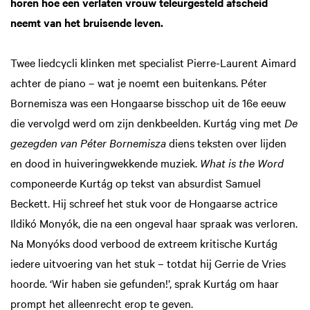
horen hoe een verlaten vrouw teleurgesteld afscheid
neemt van het bruisende leven.
Twee liedcycli klinken met specialist Pierre-Laurent Aimard
achter de piano – wat je noemt een buitenkans. Péter
Bornemisza was een Hongaarse bisschop uit de 16e eeuw
die vervolgd werd om zijn denkbeelden. Kurtág ving met
De
gezegden van Péter Bornemisza
diens teksten over lijden
en dood in huiveringwekkende muziek.
What is the Word
componeerde Kurtág op tekst van absurdist Samuel
Beckett. Hij schreef het stuk voor de Hongaarse actrice
Ildikó Monyók, die na een ongeval haar spraak was verloren.
Na Monyóks dood verbood de extreem kritische Kurtág
iedere uitvoering van het stuk – totdat hij Gerrie de Vries
hoorde. ‘Wir haben sie gefunden!’, sprak Kurtág om haar
prompt het alleenrecht erop te geven.