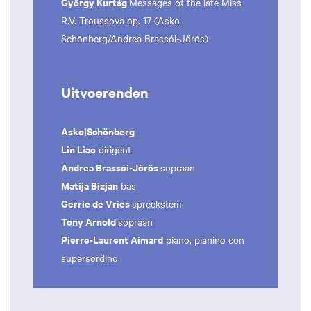
György Kurtág
Messages of the late Miss
R.V. Troussova op. 17 (Asko
Schönberg/Andrea Brassói-Jőrös)
Uitvoerenden
Asko|Schönberg
Lin Liao
dirigent
Andrea Brassói-Jőrös
sopraan
Matija Bizjan
bas
Gerrie de Vries
spreekstem
Tony Arnold
sopraan
Pierre-Laurent Aimard
piano, pianino con
supersordino