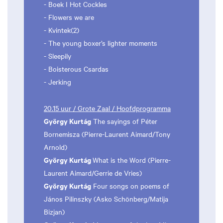
- Boek I Hot Cockles
- Flowers we are
- Kvintek(2)
- The young boxer’s lighter moments
- Sleepily
- Boisterous Csardas
- Jerking
20.15 uur / Grote Zaal / Hoofdprogramma
György Kurtág
The sayings of Péter
Bornemisza (Pierre-Laurent Aimard/Tony
Arnold)
György Kurtág
What is the Word (Pierre-
Laurent Aimard/Gerrie de Vries)
György Kurtág
Four songs on poems of
János Pilinszky (Asko Schönberg/Matija
Bizjan)