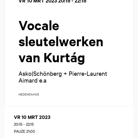
VR 10 MRT 2023
20:15 - 22:15
Vocale
sleutelwerken
van Kurtág
Asko|Schönberg + Pierre-Laurent
Aimard e.a
HEDENDAAGS
VR 10 MRT 2023
20:15
-
22:15
PAUZE 21:00