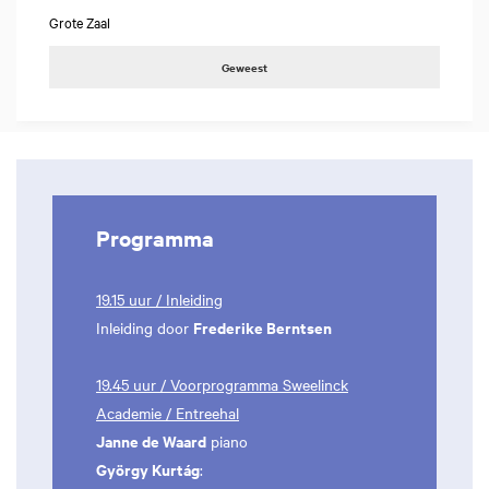
Grote Zaal
Geweest
Programma
19.15 uur / Inleiding
Frederike Berntsen
Inleiding door
19.45 uur / Voorprogramma Sweelinck
Academie / Entreehal
Janne de Waard
piano
György Kurtág
: