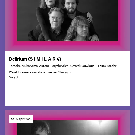
Delirium (S I M I L A R 4)
Tomoko Mukaiyama, Antonii Baryshevskyi, Gerard Bouwhuis + Laura Sandee
Wereldpremière van klanktovenaar Shalygin
Shalygin
zo 16 apr 2023