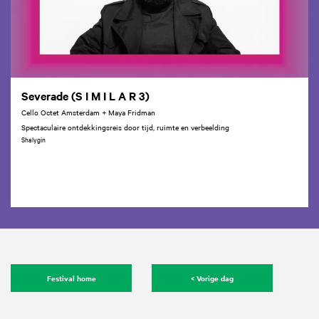
Severade (S I M I L A R 3)
Cello Octet Amsterdam + Maya Fridman
Spectaculaire ontdekkingsreis door tijd, ruimte en verbeelding
Shalygin
Festival home
< Vorige dag