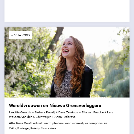
vr 18 feb 2022
Wereldvrouwen en Nieuwe Grensverleggers
Laetitia Gerards + Barbara Kozelj + Dana Zemtsov + Ella van Poucke + Lars
Wouters van den Oudenweijer + Anna Fedorova
Alba Rosa Viva! Festival: warm pleidooi voor vrouwelijke componisten
Viëtor, Boulanger, Kulenty, Tsoupaki e.a.