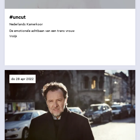
#uncut
Nederlands Kamerkoor
De emotionele achtbaan van een trans vrouw
Vrolijk
do 28 apr 2022